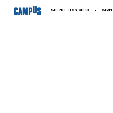
SALONE DELLO STUDENTE
CAMPU
Fondazione I
Academy per
l’efficienza
energetica S