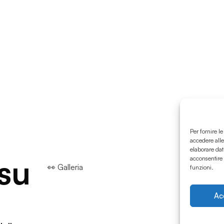
Per fornire l
accedere alle
elaborare dat
 su
acconsentire 
👀 Galleria
funzioni.
Ac