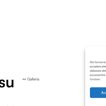
Per fornire l
accedere alle
elaborare dat
 su
acconsentire 
👀 Galleria
funzioni.
Ac