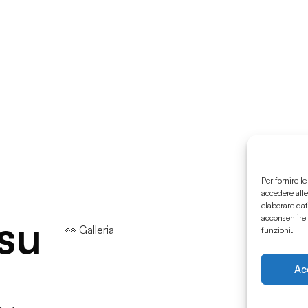
Per fornire l
accedere alle
elaborare dat
 su
acconsentire 
👀 Galleria
funzioni.
Ac