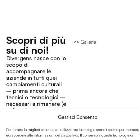
Scopri di più
👀 Galleria
su di noi!
Divergens nasce con lo
scopo di
accompagnare le
aziende in tutti quei
cambiamenti culturali
– prima ancora che
tecnici o tecnologici –
necessari a rimanere (e
a diventare sempre
più) competitive sul
Gestisci Consenso
mercato,
distinguendosi dai
Per fornire le migliori esperienze, utilizziamo tecnologie come i cookie per memori
competitor e uscendo
e/o accedere alle informazioni del dispositivo. Il consenso a queste tecnologie ci