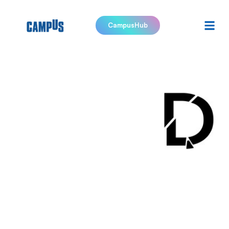
CampusHub
Divergens