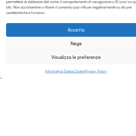
permetterà di elaborare dati come il comportamento di navigazione o ID unici su q
dagli standard di
sito. Non acconsentire o ritirare il consenso può influire negativamente su alcune
Leggi di più »
omologazione che ne
caratteristiche e funzioni.
mettono
quotidianamente a
rischio l’attrattività, la
Accetta
preferibilità e, di
conseguenza, la
Nega
reputazione e il
business. Il tutto,
Visualizza le preferenze
raccontato e realizzato
attraverso una chiave
Informativa Estesa Cookie
Privacy Policy
narrativa che rompa i
soliti schemi
istituzionali e che
permetta agli
interlocutori di
esprimere le proprie
opinioni in maniera
libera da qualsiasi
regola o pregiudizio,
per veri e propri ribelli