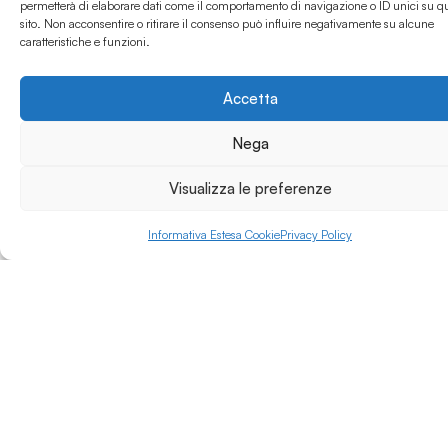
permetterà di elaborare dati come il comportamento di navigazione o ID unici su q
specializzato nella
sito. Non acconsentire o ritirare il consenso può influire negativamente su alcune
Leggi di più »
valorizzazione
caratteristiche e funzioni.
dell’eccellenza del
Made in Italy nei
settori Fashion,
Accetta
Finance, Food &
Beverage e Furniture.
Nega
Ha un posizionamento
Visualizza le preferenze
distintivo nella TV
tematica (con canali
come Class CNBC,
Informativa Estesa Cookie
Privacy Policy
Class TVModa e
Gambero Rosso) e
nella GO TV con
Telesia, oltre a una
presenza consolidata
nei media digitali e nei
servizi finanziari. Il
gruppo sviluppa anche
attività di eventi e
formazione ed è