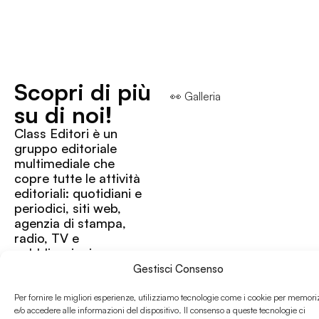
Scopri di più
👀 Galleria
su di noi!
Class Editori è un
gruppo editoriale
multimediale che
copre tutte le attività
editoriali: quotidiani e
periodici, siti web,
agenzia di stampa,
radio, TV e
pubblicazioni
specializzate, offrendo
Gestisci Consenso
anche servizi e
formazione ad aziende
Per fornire le migliori esperienze, utilizziamo tecnologie come i cookie per memori
e privati. È
e/o accedere alle informazioni del dispositivo. Il consenso a queste tecnologie ci