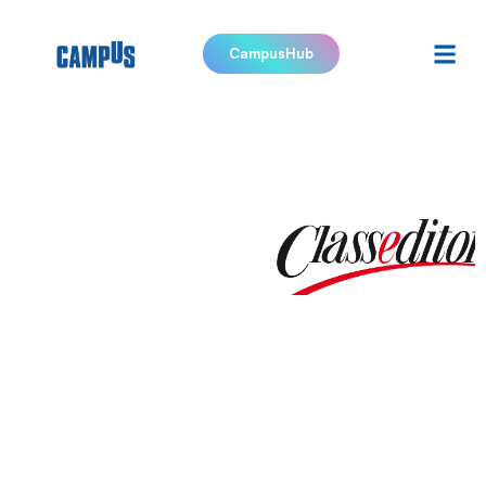
CampusHub
Class
Editori