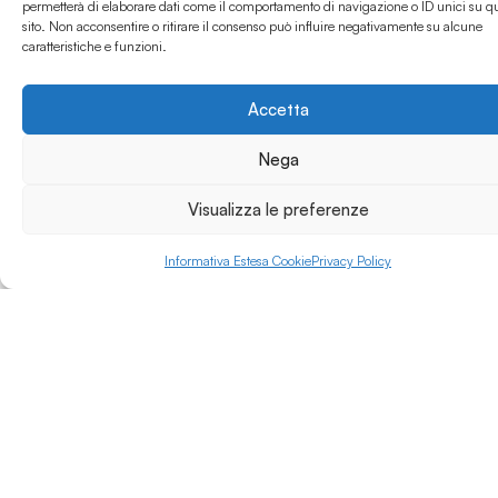
permetterà di elaborare dati come il comportamento di navigazione o ID unici su q
certificati e assistenza
sito. Non acconsentire o ritirare il consenso può influire negativamente su alcune
Leggi di più »
continua.
caratteristiche e funzioni.
Accetta
Nega
Visualizza le preferenze
Informativa Estesa Cookie
Privacy Policy