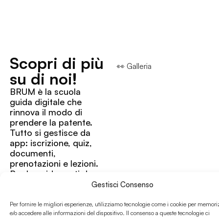
Scopri di più
👀 Galleria
su di noi!
BRUM è la scuola
guida digitale che
rinnova il modo di
prendere la patente.
Tutto si gestisce da
app: iscrizione, quiz,
documenti,
prenotazioni e lezioni.
Per le guide parti da
dove vuoi.
Gestisci Consenso
Un modello rapido,
trasparente e 100%
Per fornire le migliori esperienze, utilizziamo tecnologie come i cookie per memori
online, con istruttori
e/o accedere alle informazioni del dispositivo. Il consenso a queste tecnologie ci