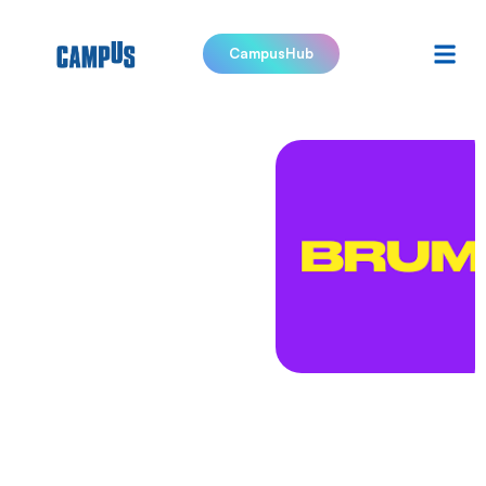
CampusHub
BRUM
Patenti