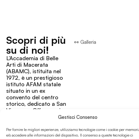
Scopri di più
👀 Galleria
su di noi!
L’Accademia di Belle
Arti di Macerata
(ABAMC), istituita nel
1972, è un prestigioso
istituto AFAM statale
situato in un ex
convento del centro
storico, dedicato a San
Vincenzo. Offre corsi
di I e II livello (trienni e
Gestisci Consenso
bienni) in arti visive,
progettazione,
Per fornire le migliori esperienze, utilizziamo tecnologie come i cookie per memori
scenografia e nuove
e/o accedere alle informazioni del dispositivo. Il consenso a queste tecnologie ci