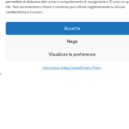
permetterà di elaborare dati come il comportamento di navigazione o ID unici su q
tecnologie, con un
sito. Non acconsentire o ritirare il consenso può influire negativamente su alcune
Leggi di più »
forte orientamento
caratteristiche e funzioni.
all’internazionalizzazione
e collaborazione con il
territorio.
Accetta
Nega
Visualizza le preferenze
Informativa Estesa Cookie
Privacy Policy