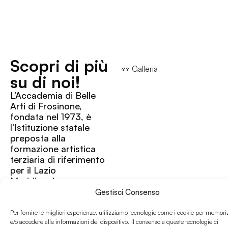
Scopri di più
👀 Galleria
su di noi!
L’Accademia di Belle
Arti di Frosinone,
fondata nel 1973, è
l’Istituzione statale
preposta alla
formazione artistica
terziaria di riferimento
per il Lazio
Meridionale.
L’Accademia di Belle
Gestisci Consenso
Arti di Frosinone è
l’Istituzione statale
Per fornire le migliori esperienze, utilizziamo tecnologie come i cookie per memori
preposta alla
e/o accedere alle informazioni del dispositivo. Il consenso a queste tecnologie ci