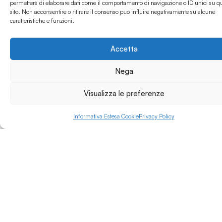
permetterà di elaborare dati come il comportamento di navigazione o ID unici su q
formazione artistica
sito. Non acconsentire o ritirare il consenso può influire negativamente su alcune
Leggi di più »
terziaria di riferimento
caratteristiche e funzioni.
per il Lazio
Meridionale. L’ampia
offerta formativa, che
Accetta
vanta eccellenze
largamente
Nega
riconosciute è
articolata in corsi di
Visualizza le preferenze
primo livello: Arte
sacra contemporanea,
Informativa Estesa Cookie
Privacy Policy
Comunicazione e
valorizzazione del
patrimonio artistico,
Decorazione, Fashion
Design, Grafica d’Arte,
Graphic Design,
Linguaggi
dell’audiovisivo, Media
Art, Pittura,
Scenografia, Scultura e