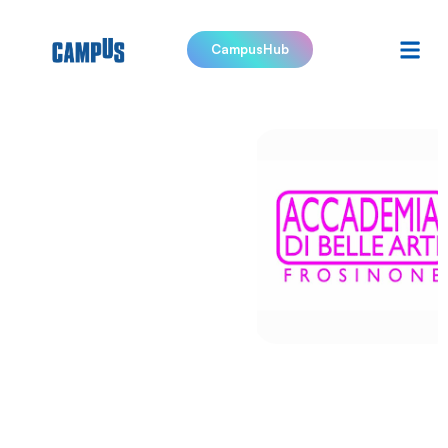
CampusHub
Accademia
di Belle
Arti di
Frosinone