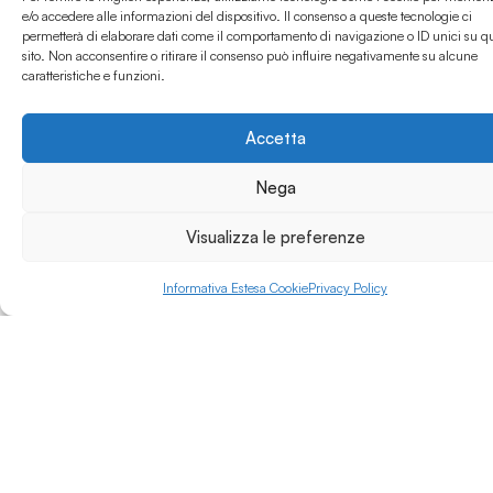
grandi maestri come
e/o accedere alle informazioni del dispositivo. Il consenso a queste tecnologie ci
Antonio Basoli, Donato
permetterà di elaborare dati come il comportamento di navigazione o ID unici su q
Leggi di più »
sito. Non acconsentire o ritirare il consenso può influire negativamente su alcune
Creti, Giorgio Morandi,
caratteristiche e funzioni.
Virgilio Guidi, fino a
Quinto Ghermandi e
Concetto Pozzati per
Accetta
citarne solo alcuni.
Nega
Dalle iniziali quattro
classi d’insegnamento,
una per i pittori, una
Visualizza le preferenze
per gli scultori, una per
gli architetti e una per
Informativa Estesa Cookie
Privacy Policy
gli studiosi d’arte, con
la riforma del sistema
della formazione
artistica, l’Accademia
ha rapidamente
ampliato la propria
offerta formativa
costruendo percorsi
per diplomi accademici