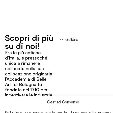
Scopri di più
👀 Galleria
su di noi!
Fra le più antiche
d’Italia, e pressoché
unica a rimanere
collocata nella sua
collocazione originaria,
l’Accademia di Belle
Arti di Bologna fu
fondata nel 1710 per
incentivare le industrie
artistiche locali,
Gestisci Consenso
annoverando a oggi
fra i suoi docenti
Per fornire le migliori esperienze, utilizziamo tecnologie come i cookie per memori