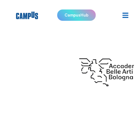
CampusHub
Accademia
di Belle
Arti di
Bologna