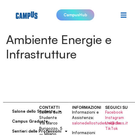
CampusHub
Ambiente Energie e
Infrastrutture
CONTATTI
INFORMAZIONI
SEGUICI SU
Salone dello Studente
Salone dello
Informazioni e
Facebook
Studente
Assistenza:
Instagram
Campus Graduate
Via Marco
salonedellostudente@class.it
LinkedIn
Burigozzo, 5
TikTok
Sentieri delle Professioni
Informazioni
– Milano