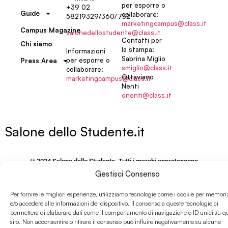
per esporre o
+39 02
Guide
collaborare:
58219329/360/732
marketingcampus@class.it
Campus Magazine
salonedellostudente@class.it
Contatti per
Chi siamo
la stampa:
Informazioni
Sabrina Miglio
per esporre o
Press Area
smiglio@class.it
collaborare:
Ottaviano
marketingcampus@class.it
Nenti
onenti@class.it
Salone dello Studente.it
© 2024 Salone dello Studente. Tutti i marchi appartengono
ai rispettivi titolari.
Gestisci Consenso
Responsabile della Protezione dei dati personali – Campus
Editori S.r.l.
Per fornire le migliori esperienze, utilizziamo tecnologie come i cookie per memori
via M. Burigozzo 5 – 20122, Milano, email: Dpo@Class.It
e/o accedere alle informazioni del dispositivo. Il consenso a queste tecnologie ci
permetterà di elaborare dati come il comportamento di navigazione o ID unici su q
P.IVA e CF 09406120155
sito. Non acconsentire o ritirare il consenso può influire negativamente su alcune