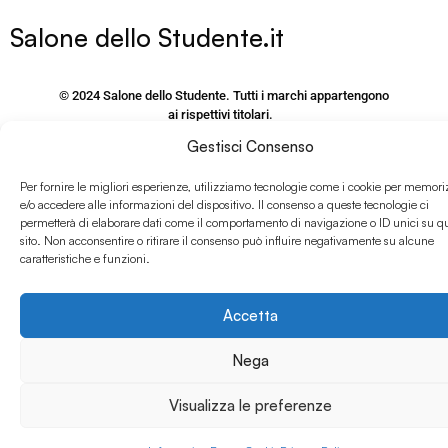
Salone dello Studente.it
© 2024 Salone dello Studente. Tutti i marchi appartengono
ai rispettivi titolari.
Responsabile della Protezione dei dati personali – Campus
Gestisci Consenso
Editori S.r.l.
via M. Burigozzo 5 – 20122, Milano, email: Dpo@Class.It
Per fornire le migliori esperienze, utilizziamo tecnologie come i cookie per memori
P.IVA e CF 09406120155
e/o accedere alle informazioni del dispositivo. Il consenso a queste tecnologie ci
permetterà di elaborare dati come il comportamento di navigazione o ID unici su q
sito. Non acconsentire o ritirare il consenso può influire negativamente su alcune
PRIVACY POLICY SITO
caratteristiche e funzioni.
www.salonedellostudente.it
COOKIE POLICY
Accetta
Nega
Visualizza le preferenze