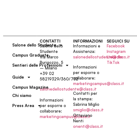
CONTATTI
INFORMAZIONI
SEGUICI SU
Salone dello Studente
Salone dello
Informazioni e
Facebook
Studente
Assistenza:
Instagram
Campus Graduate
Via Marco
salonedellostudente@class.it
LinkedIn
Burigozzo, 5
TikTok
Sentieri delle Professioni
Informazioni
– Milano
per esporre o
+39 02
Guide
collaborare:
58219329/360/732
marketingcampus@class.it
Campus Magazine
salonedellostudente@class.it
Contatti per
Chi siamo
la stampa:
Informazioni
Sabrina Miglio
per esporre o
Press Area
smiglio@class.it
collaborare:
Ottaviano
marketingcampus@class.it
Nenti
onenti@class.it