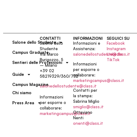
CONTATTI
INFORMAZIONI
SEGUICI SU
Salone dello Studente
Salone dello
Informazioni e
Facebook
Studente
Assistenza:
Instagram
Campus Graduate
Via Marco
salonedellostudente@class.it
LinkedIn
Burigozzo, 5
TikTok
Sentieri delle Professioni
Informazioni
– Milano
per esporre o
+39 02
Guide
collaborare:
58219329/360/732
marketingcampus@class.it
Campus Magazine
salonedellostudente@class.it
Contatti per
Chi siamo
la stampa:
Informazioni
Sabrina Miglio
per esporre o
Press Area
smiglio@class.it
collaborare:
Ottaviano
marketingcampus@class.it
Nenti
onenti@class.it