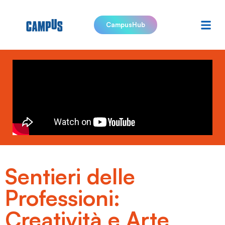
CampusHub
Sentieri delle
Professioni:
Creatività e Arte