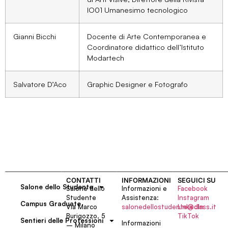
IO01 Umanesimo tecnologico
Gianni Bicchi
Docente di Arte Contemporanea e
Coordinatore didattico dell’Istituto
Modartech
Salvatore D’Aco
Graphic Designer e Fotografo
CONTATTI
INFORMAZIONI
SEGUICI SU
Salone dello Studente
Salone dello
Informazioni e
Facebook
Studente
Assistenza:
Instagram
Campus Graduate
Via Marco
salonedellostudente@class.it
LinkedIn
Burigozzo, 5
TikTok
Sentieri delle Professioni
Informazioni
– Milano