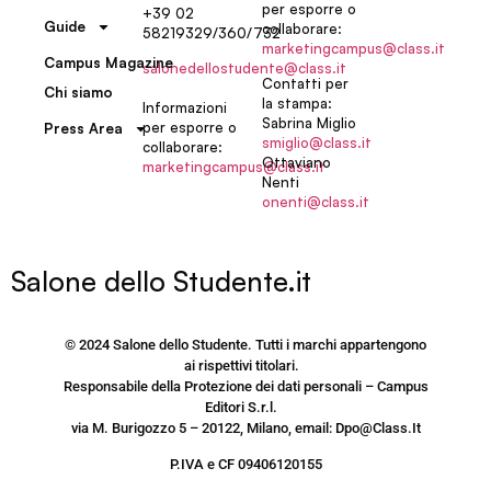
per esporre o
+39 02
Guide
collaborare:
58219329/360/732
marketingcampus@class.it
Campus Magazine
salonedellostudente@class.it
Contatti per
Chi siamo
la stampa:
Informazioni
Sabrina Miglio
per esporre o
Press Area
smiglio@class.it
collaborare:
Ottaviano
marketingcampus@class.it
Nenti
onenti@class.it
Salone dello Studente.it
© 2024 Salone dello Studente. Tutti i marchi appartengono
ai rispettivi titolari.
Responsabile della Protezione dei dati personali – Campus
Editori S.r.l.
via M. Burigozzo 5 – 20122, Milano, email: Dpo@Class.It
P.IVA e CF 09406120155