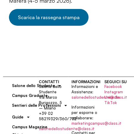
Matera (4-5 marzo 2026).
Scarica la rassegna stampa
CONTATTI
INFORMAZIONI
SEGUICI SU
Salone dello Studente
Salone dello
Informazioni e
Facebook
Studente
Assistenza:
Instagram
Campus Graduate
Via Marco
salonedellostudente@class.it
LinkedIn
Burigozzo, 5
TikTok
Sentieri delle Professioni
Informazioni
– Milano
per esporre o
+39 02
Guide
collaborare:
58219329/360/732
marketingcampus@class.it
Campus Magazine
salonedellostudente@class.it
Contatti per