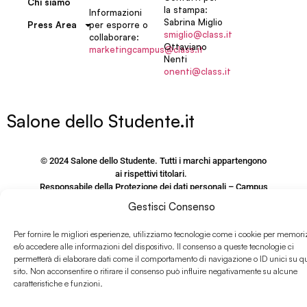
Chi siamo
la stampa:
Informazioni
Sabrina Miglio
per esporre o
Press Area
smiglio@class.it
collaborare:
Ottaviano
marketingcampus@class.it
Nenti
onenti@class.it
Salone dello Studente.it
© 2024 Salone dello Studente. Tutti i marchi appartengono
ai rispettivi titolari.
Responsabile della Protezione dei dati personali – Campus
Editori S.r.l.
Gestisci Consenso
via M. Burigozzo 5 – 20122, Milano, email: Dpo@Class.It
Per fornire le migliori esperienze, utilizziamo tecnologie come i cookie per memori
P.IVA e CF 09406120155
e/o accedere alle informazioni del dispositivo. Il consenso a queste tecnologie ci
permetterà di elaborare dati come il comportamento di navigazione o ID unici su q
PRIVACY POLICY SITO
sito. Non acconsentire o ritirare il consenso può influire negativamente su alcune
www.salonedellostudente.it
caratteristiche e funzioni.
COOKIE POLICY