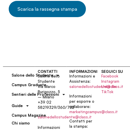
Scarica la rassegna stampa
CONTATTI
INFORMAZIONI
SEGUICI SU
Salone dello Studente
Salone dello
Informazioni e
Facebook
Studente
Assistenza:
Instagram
Campus Graduate
Via Marco
salonedellostudente@class.it
LinkedIn
Burigozzo, 5
TikTok
Sentieri delle Professioni
Informazioni
– Milano
per esporre o
+39 02
Guide
collaborare:
58219329/360/732
marketingcampus@class.it
Campus Magazine
salonedellostudente@class.it
Contatti per
Chi siamo
la stampa:
Informazioni