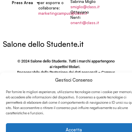
Sabrina Miglio
per esporre o
Press Area
smiglio@class.it
collaborare:
Ottaviano
marketingcampus@class.it
Nenti
onenti@class.it
Salone dello Studente.it
© 2024 Salone dello Studente. Tutti i marchi appartengono
ai rispettivi titolari.
Responsabile della Protezione dei dati personali – Campus
Editori S.r.l.
Gestisci Consenso
via M. Burigozzo 5 – 20122, Milano, email: Dpo@Class.It
Per fornire le migliori esperienze, utilizziamo tecnologie come i cookie per memori
P.IVA e CF 09406120155
e/o accedere alle informazioni del dispositivo. Il consenso a queste tecnologie ci
permetterà di elaborare dati come il comportamento di navigazione o ID unici su q
PRIVACY POLICY SITO
sito. Non acconsentire o ritirare il consenso può influire negativamente su alcune
www.salonedellostudente.it
caratteristiche e funzioni.
COOKIE POLICY
Accetta