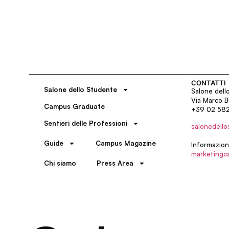
CONTATTI
Salone dello Studente
Salone dell
Via Marco B
Campus Graduate
+39 02 58
Sentieri delle Professioni
salonedello
Guide
Campus Magazine
Informazion
marketingc
Chi siamo
Press Area