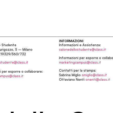
INFORMAZIONI
o Studente
Informazioni e Assistenza:
urigozzo, 5 – Milano
salonedellostudente@class.it
219329/360/732
Informazioni per esporre o collabo
studente@class.it
marketingcampus@class.it
Contatti per la stampa:
i per esporre o collaborare:
Sabrina Miglio
smiglio@class.it
ampus@class.it
Ottaviano Nenti
onenti@class.it