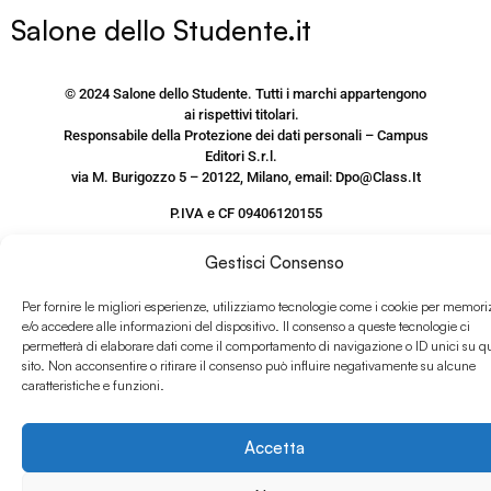
Salone dello Studente.it
© 2024 Salone dello Studente. Tutti i marchi appartengono
ai rispettivi titolari.
Responsabile della Protezione dei dati personali – Campus
Editori S.r.l.
via M. Burigozzo 5 – 20122, Milano, email: Dpo@Class.It
P.IVA e CF 09406120155
PRIVACY POLICY SITO
Gestisci Consenso
www.salonedellostudente.it
Per fornire le migliori esperienze, utilizziamo tecnologie come i cookie per memori
COOKIE POLICY
e/o accedere alle informazioni del dispositivo. Il consenso a queste tecnologie ci
permetterà di elaborare dati come il comportamento di navigazione o ID unici su q
sito. Non acconsentire o ritirare il consenso può influire negativamente su alcune
caratteristiche e funzioni.
Accetta