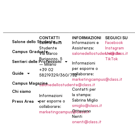
CONTATTI
INFORMAZIONI
SEGUICI SU
Salone dello Studente
Salone dello
Informazioni e
Facebook
Studente
Assistenza:
Instagram
Campus Graduate
Via Marco
salonedellostudente@class.it
LinkedIn
Burigozzo, 5
TikTok
Sentieri delle Professioni
Informazioni
– Milano
per esporre o
+39 02
Guide
collaborare:
58219329/360/732
marketingcampus@class.it
Campus Magazine
salonedellostudente@class.it
Contatti per
Chi siamo
la stampa:
Informazioni
Sabrina Miglio
per esporre o
Press Area
smiglio@class.it
collaborare:
Ottaviano
marketingcampus@class.it
Nenti
onenti@class.it