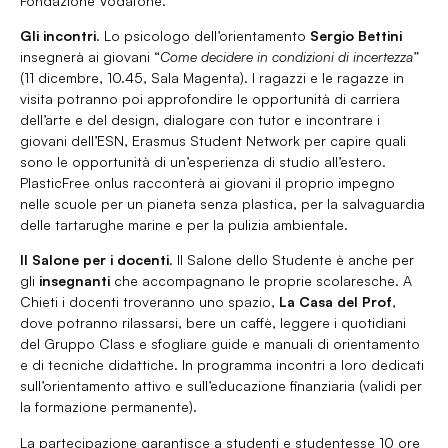
Fondazione Vodafone.
Gli incontri
. Lo psicologo dell’orientamento
Sergio Bettini
insegnerà ai giovani “
Come decidere in condizioni di incertezza
”
(11 dicembre, 10.45, Sala Magenta). I ragazzi e le ragazze in
visita potranno poi approfondire le opportunità di carriera
dell’arte e del design, dialogare con tutor e incontrare i
giovani dell’ESN, Erasmus Student Network per capire quali
sono le opportunità di un’esperienza di studio all’estero.
PlasticFree onlus racconterà ai giovani il proprio impegno
nelle scuole per un pianeta senza plastica, per la salvaguardia
delle tartarughe marine e per la pulizia ambientale.
Il Salone per i docenti
. Il Salone dello Studente è anche per
gli
insegnanti
che accompagnano le proprie scolaresche. A
Chieti i docenti troveranno uno spazio,
La Casa del Prof
,
dove potranno rilassarsi, bere un caffè, leggere i quotidiani
del Gruppo Class e sfogliare guide e manuali di orientamento
e di tecniche didattiche. In programma incontri a loro dedicati
sull’orientamento attivo e sull’educazione finanziaria (validi per
la formazione permanente).
La partecipazione garantisce a studenti e studentesse 10 ore