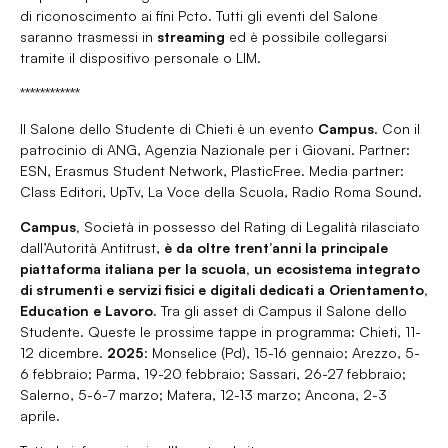
di riconoscimento ai fini Pcto. Tutti gli eventi del Salone
saranno trasmessi in
streaming
ed è possibile collegarsi
tramite il dispositivo personale o LIM.
************
Il Salone dello Studente di Chieti è un evento
Campus
. Con il
patrocinio di ANG, Agenzia Nazionale per i Giovani. Partner:
ESN, Erasmus Student Network, PlasticFree. Media partner:
Class Editori, UpTv, La Voce della Scuola, Radio Roma Sound.
Campus,
Società in possesso del Rating di Legalità rilasciato
dall’Autorità Antitrust,
è da oltre trent’anni la principale
piattaforma italiana per la scuola, un ecosistema integrato
di strumenti e servizi fisici e digitali dedicati a Orientamento,
Education e Lavoro.
Tra gli asset di Campus il Salone dello
Studente. Queste le prossime tappe in programma
:
Chieti, 11-
12 dicembre.
2025
: Monselice (Pd), 15-16 gennaio; Arezzo, 5-
6 febbraio; Parma, 19-20 febbraio; Sassari, 26-27 febbraio;
Salerno, 5-6-7 marzo; Matera, 12-13 marzo; Ancona, 2-3
aprile.