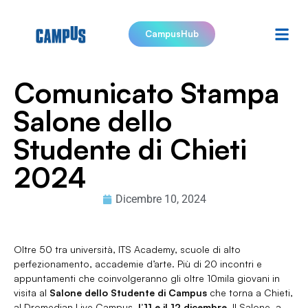
CampusHub
Comunicato Stampa
Salone dello
Studente di Chieti
2024
Dicembre 10, 2024
Oltre 50 tra università, ITS Academy, scuole di alto
perfezionamento, accademie d’arte. Più di 20 incontri e
appuntamenti che coinvolgeranno gli oltre 10mila giovani in
visita al
Salone dello Studente
di Campus
che torna a Chieti,
al Dromedian Live Campus,
l’11 e il 12 dicembre
. Il Salone, a