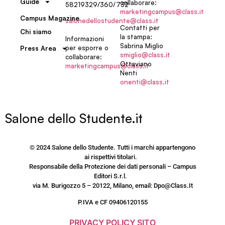
Guide
collaborare:
58219329/360/732
marketingcampus@class.it
Campus Magazine
salonedellostudente@class.it
Contatti per
Chi siamo
la stampa:
Informazioni
Sabrina Miglio
per esporre o
Press Area
smiglio@class.it
collaborare:
Ottaviano
marketingcampus@class.it
Nenti
onenti@class.it
Salone dello Studente.it
© 2024 Salone dello Studente. Tutti i marchi appartengono
ai rispettivi titolari.
Responsabile della Protezione dei dati personali – Campus
Editori S.r.l.
via M. Burigozzo 5 – 20122, Milano, email: Dpo@Class.It
P.IVA e CF 09406120155
PRIVACY POLICY SITO