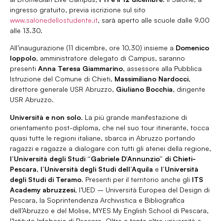
ingresso gratuito, previa iscrizione sul sito
www.salonedellostudente.it
, sarà aperto alle scuole dalle 9.00
alle 13.30.
All’inaugurazione (11 dicembre, ore 10.30) insieme a
Domenico
Ioppolo
, amministratore delegato di Campus, saranno
presenti
Anna Teresa Giammarino
, assessore alla Pubblica
Istruzione del Comune di Chieti,
Massimiliano Nardocci
,
direttore generale USR Abruzzo,
Giuliano Bocchia
, dirigente
USR Abruzzo.
Università e non solo
. La più grande manifestazione di
orientamento post-diploma, che nel suo tour itinerante, tocca
quasi tutte le regioni italiane, sbarca in Abruzzo portando
ragazzi e ragazze a dialogare con tutti gli atenei della regione,
l’Università degli Studi “Gabriele D’Annunzio” di Chieti-
Pescara
,
l’Università degli Studi dell’Aquila
e
l’Università
degli Studi di Teramo
. Presenti per il territorio anche gli
ITS
Academy abruzzesi
, l’UED – Università Europea del Design di
Pescara, la Soprintendenza Archivistica e Bibliografica
dell’Abruzzo e del Molise, MYES My English School di Pescara,
l’Istituto Infobasic di Pescara. Oltre a tante altre università e