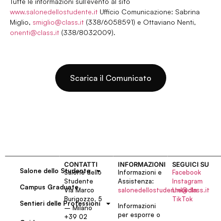
Tutte le informazioni sull’evento al sito
www.salonedellostudente.it
Ufficio Comunicazione: Sabrina
Miglio,
smiglio@class.it
(338/6058591) e Ottaviano Nenti,
onenti@class.it
(338/8032009).
Scarica il Comunicato
CONTATTI
INFORMAZIONI
SEGUICI SU
Salone dello Studente
Salone dello
Informazioni e
Facebook
Studente
Assistenza:
Instagram
Campus Graduate
Via Marco
salonedellostudente@class.it
LinkedIn
Burigozzo, 5
TikTok
Sentieri delle Professioni
Informazioni
– Milano
per esporre o
+39 02