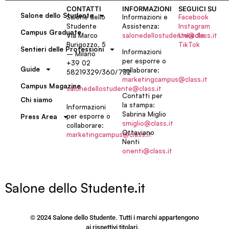
CONTATTI
INFORMAZIONI
SEGUICI SU
Salone dello Studente
Salone dello
Informazioni e
Facebook
Studente
Assistenza:
Instagram
Campus Graduate
Via Marco
salonedellostudente@class.it
LinkedIn
Burigozzo, 5
TikTok
Sentieri delle Professioni
Informazioni
– Milano
per esporre o
+39 02
Guide
collaborare:
58219329/360/732
marketingcampus@class.it
Campus Magazine
salonedellostudente@class.it
Contatti per
Chi siamo
la stampa:
Informazioni
Sabrina Miglio
per esporre o
Press Area
smiglio@class.it
collaborare:
Ottaviano
marketingcampus@class.it
Nenti
onenti@class.it
Salone dello Studente.it
© 2024 Salone dello Studente. Tutti i marchi appartengono
ai rispettivi titolari.